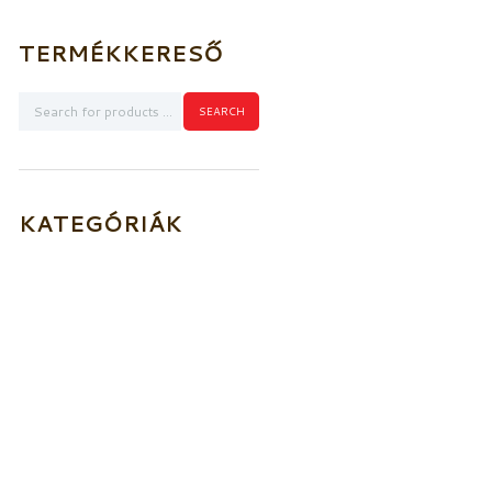
TERMÉKKERESŐ
KATEGÓRIÁK
Akkumulátorok
Elektromos kioldó
szerkezetek
Füstérzékelők
Aljzatok