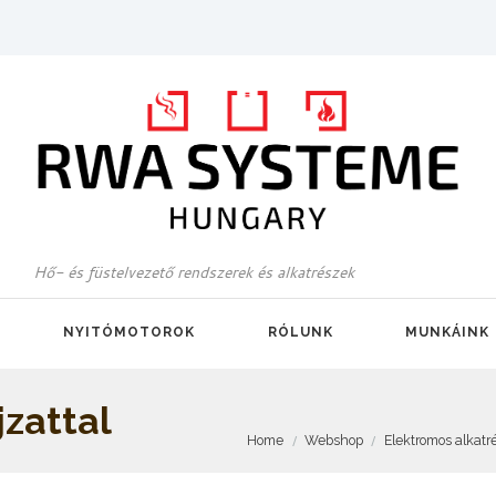
Hő- és füstelvezető rendszerek és alkatrészek
NYITÓMOTOROK
RÓLUNK
MUNKÁINK
jzattal
Home
Webshop
Elektromos alkatr