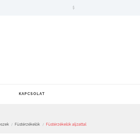
$
KAPCSOLAT
észek
Füstérzékelők
Füstérzékelők aljzattal