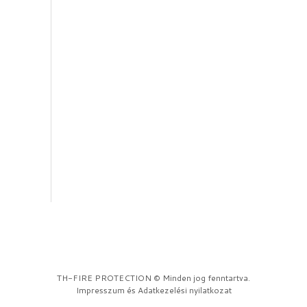
CO2 Kioldószerkezet
Szekrény CO2
Kioldószerkezettel „NYIT”
Üres Szekrény
Egyéb tartozékok
Konzolok
Matricák és Táblák
TH-FIRE PROTECTION © Minden jog fenntartva.
Impresszum
és
Adatkezelési nyilatkozat