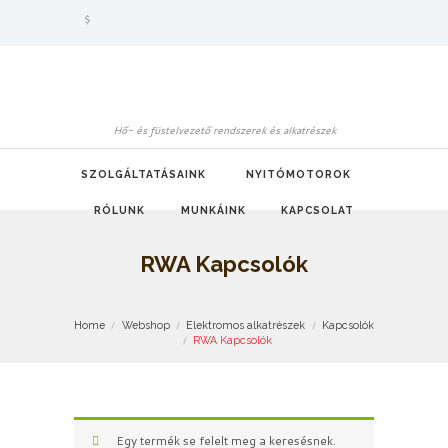
$
Hő- és füstelvezető rendszerek és alkatrészek
SZOLGÁLTATÁSAINK
NYITÓMOTOROK
RÓLUNK
MUNKÁINK
KAPCSOLAT
RWA Kapcsolók
Home
Webshop
Elektromos alkatrészek
Kapcsolók
RWA Kapcsolók
Egy termék se felelt meg a keresésnek.