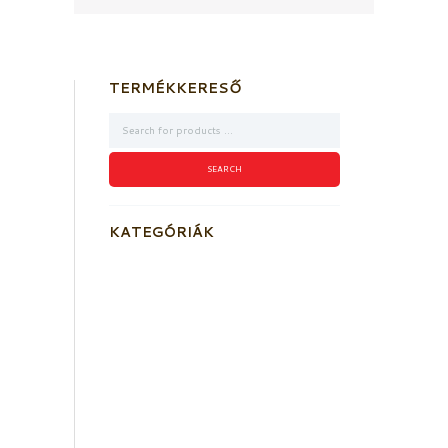
TERMÉKKERESŐ
KATEGÓRIÁK
Akkumulátorok
Elektromos kioldó szerkezetek
Füstérzékelők
Aljzatok