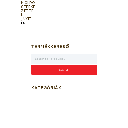
KIOLDÓ
SZERKE
ZETTE
L
„NYIT”
(1)
TERMÉKKERESŐ
KATEGÓRIÁK
Akkumulátorok
Elektromos kioldó szerkezetek
Füstérzékelők