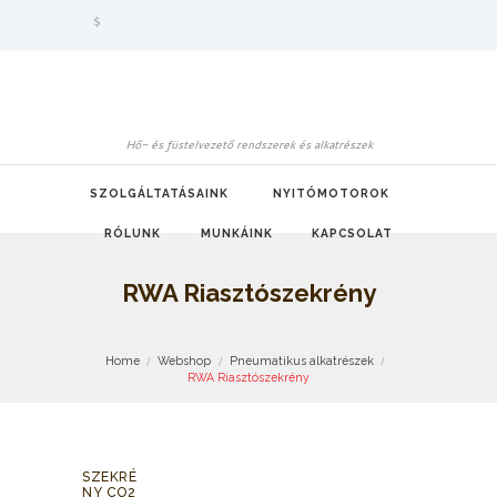
$
Hő- és füstelvezető rendszerek és alkatrészek
SZOLGÁLTATÁSAINK
NYITÓMOTOROK
RÓLUNK
MUNKÁINK
KAPCSOLAT
RWA Riasztószekrény
Home
Webshop
Pneumatikus alkatrészek
RWA Riasztószekrény
SZEKRÉ
NY CO2