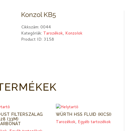
Konzol KB5
Cikkszám:
0044
Kategóriák:
Tarozékok
,
Konzolok
Product ID:
3158
TERMÉKEK
DUST FILTERSZALAG
WÜRTH HSS FLUID (KICSI)
28 (33M)
Tarozékok
,
Egyéb tartozékok
KARBONÁT