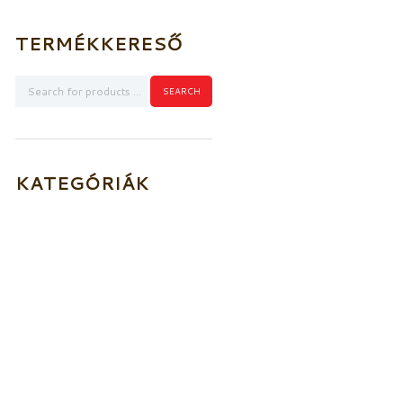
TERMÉKKERESŐ
KATEGÓRIÁK
Akkumulátorok
Elektromos kioldó
szerkezetek
Füstérzékelők
Aljzatok