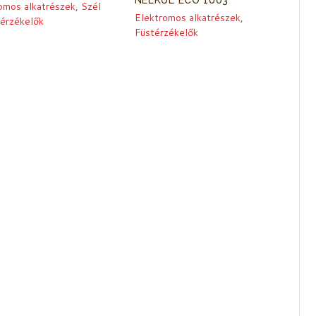
NÉLKÜL ECO 1003
omos alkatrészek
,
Szél
Elektromos alkatrészek
,
érzékelők
Füstérzékelők