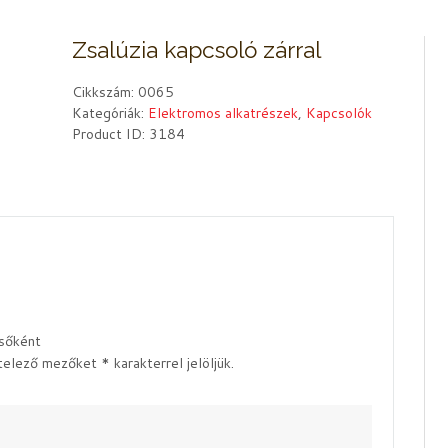
Zsalúzia kapcsoló zárral
Cikkszám:
0065
Kategóriák:
Elektromos alkatrészek
,
Kapcsolók
Product ID:
3184
lsőként
telező mezőket
*
karakterrel jelöljük.