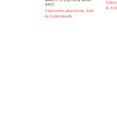
IRÁNYÍTÓ EGYSÉG WRM
Elektr
401C
és Eső
Elektromos alkatrészek
,
Szél
és Esőérzékelők