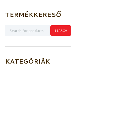
TERMÉKKERESŐ
KATEGÓRIÁK
Akkumulátorok
Elektromos kioldó
szerkezetek
Füstérzékelők
Aljzatok